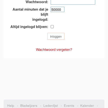
Wachtwoord:
Aantal minuten dat je
blijft
ingelogd:
Altijd ingelogd blijven:
Wachtwoord vergeten?
Help
-
Bladwijzers
-
Ledenlijst
-
Events
-
Kalender
-