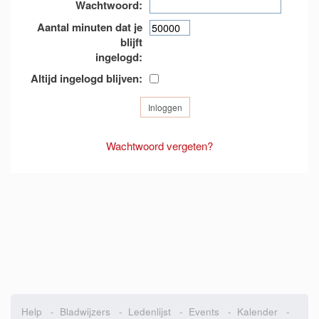
Wachtwoord:
Aantal minuten dat je
blijft
ingelogd:
Altijd ingelogd blijven:
Wachtwoord vergeten?
Help
-
Bladwijzers
-
Ledenlijst
-
Events
-
Kalender
-