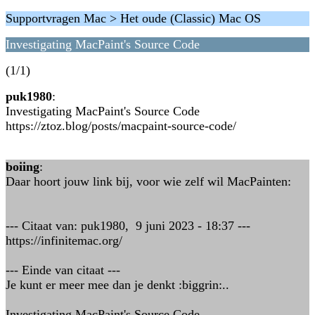
Supportvragen Mac > Het oude (Classic) Mac OS
Investigating MacPaint's Source Code
(1/1)
puk1980
:
Investigating MacPaint's Source Code
https://ztoz.blog/posts/macpaint-source-code/
boiing
:
Daar hoort jouw link bij, voor wie zelf wil MacPainten:
--- Citaat van: puk1980, 9 juni 2023 - 18:37 ---
https://infinitemac.org/
--- Einde van citaat ---
Je kunt er meer mee dan je denkt :biggrin:..
Investigating MacPaint's Source Code