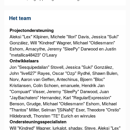
Het team
Projectondersteuning
Aleksi "Lex" Kilpinen, Michele "Illori" Davis, Jessica "Suki"
González, Will "Kindred" Wagner, Michael "Oldiesmann"
Eshom, Amacythe, Jeremy "SleePy" Darwood en Justin
"metallica48423" O'Leary
Ontwikkelaars
Jon "Sesquipedalian" Stovell, Jessica "Suki" González,
John "live627" Rayes, Oscar "Ozp" Rydhé, Shawn Bulen,
Norv, Aaron van Geffen, Antechinus, Bjoern "Bloc"
Kristiansen, Colin Schoen, emanuele, Hendrik Jan
"Compuart" Visser, Jeremy "SleePy" Darwood, Juan
"JayBachatero" Hernandez, Karl "RegularExpression"
Benson, Grudge, Michael "Oldiesmann" Eshom, Michael
"Thantos" Miller, Selman "[SiNaN]" Eser, Theodore "Orstio"
Hildebrandt, Thorsten "TE" Eurich en winrules
Ondersteuningsspecialisten
Will "Kindred" Wagner, lurkalot, shadav, Steve, Aleksi "Lex"