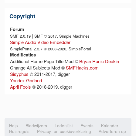
Copyright
Forum
|
,
SMF 2.0.19
SMF © 2017
Simple Machines
Simple Audio Video Embedder
SimplePortal 2.3.7 © 2008-2026, SimplePortal
Modificaties
Additional Home Page Title Mod ©
Bryan Runic Deakin
Change All Subjects Mod ©
SMFHacks.com
Sisyphus
© 2011-2017, digger
Yandex Garland
April Fools
© 2018-2019, digger
Help
-
Bladwijzers
-
Ledenlijst
-
Events
-
Kalender
-
Huisregels
-
Privacy- en cookieverklaring
-
Adverteren op