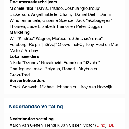
Documentatieschrijvers
Michele "Illori" Davis, Irisado, Joshua "groundup"
Dickerson, AngellinaBelle, Chainy, Daniel Diehl, Dannii
Willis, emanuele, Graeme Spence, Jack "akabugeyes"
Thorsen, Jade Elizabeth Trainor en Peter Duggan
Marketing
Will "Kindred" Wagner, Marcus "cσσкιє мσηѕтєя"
Forsberg, Ralph "[n3rve]" Otowo, rickC, Tony Reid en Mert
"Antes" Alınbay
Lokaliseerders
Nikola "Dzonny" Novaković, Francisco "d3vcho"
Domínguez, m4z, Relyana, Robert., Akyhne en
GravuTrad
Serverbeheerders
Derek Schwab, Michael Johnson en Liroy van Hoewijk
Nederlandse vertaling
Nederlandse vertaling
Aaron van Geffen, Hendrik Jan Visser, Victor (
Dinq
),
Dr.