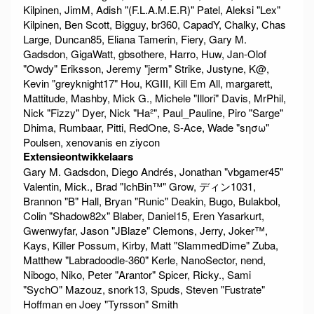
Kilpinen, JimM, Adish "(F.L.A.M.E.R)" Patel, Aleksi "Lex"
Kilpinen, Ben Scott, Bigguy, br360, CapadY, Chalky, Chas
Large, Duncan85, Eliana Tamerin, Fiery, Gary M.
Gadsdon, GigaWatt, gbsothere, Harro, Huw, Jan-Olof
"Owdy" Eriksson, Jeremy "jerm" Strike, Justyne, K@,
Kevin "greyknight17" Hou, KGIII, Kill Em All, margarett,
Mattitude, Mashby, Mick G., Michele "Illori" Davis, MrPhil,
Nick "Fizzy" Dyer, Nick "Ha²", Paul_Pauline, Piro "Sarge"
Dhima, Rumbaar, Pitti, RedOne, S-Ace, Wade "sησω"
Poulsen, xenovanis en ziycon
Extensieontwikkelaars
Gary M. Gadsdon, Diego Andrés, Jonathan "vbgamer45"
Valentin, Mick., Brad "IchBin™" Grow, ディン1031,
Brannon "B" Hall, Bryan "Runic" Deakin, Bugo, Bulakbol,
Colin "Shadow82x" Blaber, Daniel15, Eren Yasarkurt,
Gwenwyfar, Jason "JBlaze" Clemons, Jerry, Joker™,
Kays, Killer Possum, Kirby, Matt "SlammedDime" Zuba,
Matthew "Labradoodle-360" Kerle, NanoSector, nend,
Nibogo, Niko, Peter "Arantor" Spicer, Ricky., Sami
"SychO" Mazouz, snork13, Spuds, Steven "Fustrate"
Hoffman en Joey "Tyrsson" Smith