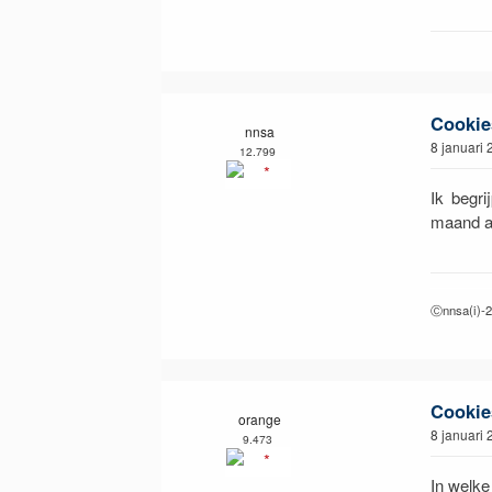
Cookie
nnsa
8 januari
12.799
Ik begri
maand a
Ⓒnnsa(i)-
Cookie
orange
8 januari
9.473
In welke