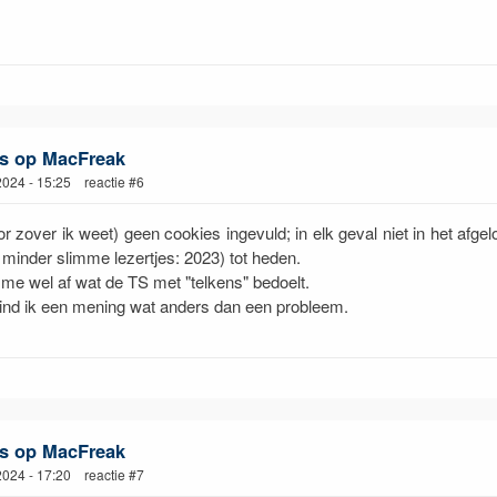
s op MacFreak
 2024 - 15:25 reactie #6
or zover ik weet) geen cookies ingevuld; in elk geval niet in het afgel
 minder slimme lezertjes: 2023) tot heden.
 me wel af wat de TS met "telkens" bedoelt.
ind ik een mening wat anders dan een probleem.
s op MacFreak
 2024 - 17:20 reactie #7