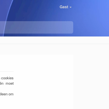
Gast
 cookies
eën moet
alleen om