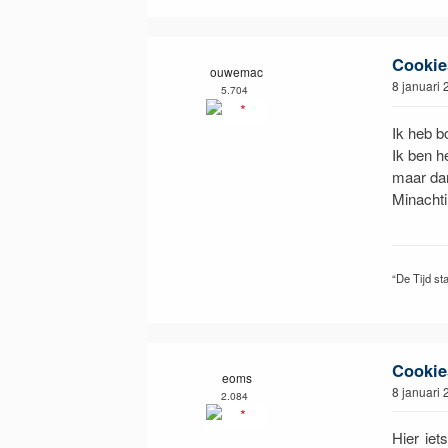
Cookie
ouwemac
8 januari
5.704
Ik heb b
Ik ben h
maar dan
Minachti
“De Tijd sta
Cookie
eoms
8 januari
2.084
Hier iet