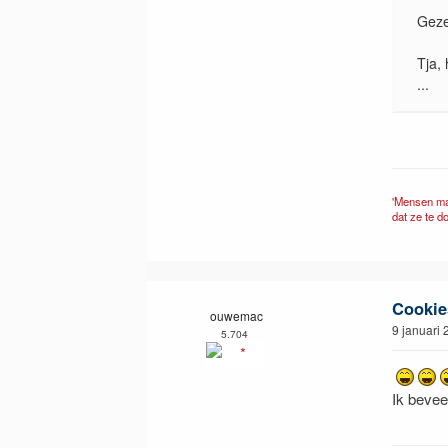
Gezel
Tja, 
...
'Mensen ma
dat ze te d
Cookie
ouwemac
9 januari
5.704
Ik bevee