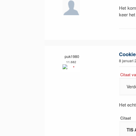
Het komt
keer het
Cookie
puk1980
8 januari
11.682
Citaat v
Verd
Het ech
Citaat
TIS