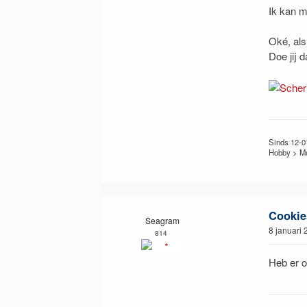
Ik kan m
Oké, als
Doe jij 
Sinds 12-0
Hobby > Mu
Cookie
Seagram
8 januari
814
Heb er o