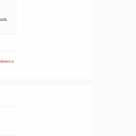
 ook.
obleem is