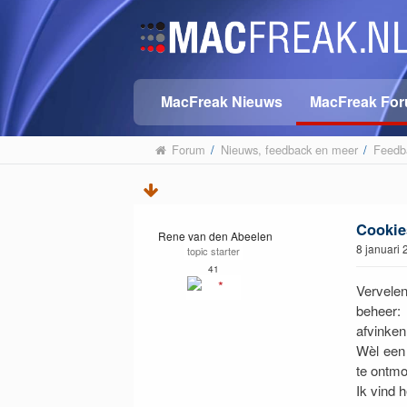
MacFreak Nieuws
MacFreak Fo
Forum
/
Nieuws, feedback en meer
/
Feedba
Cookie
Rene van den Abeelen
8 januari
topic starter
41
Vervele
beheer:
afvinken
Wèl een 
te ontmo
Ik vind 