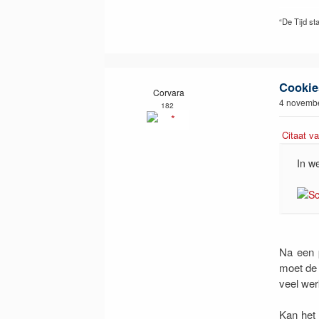
“De Tijd sta
Cookie
Corvara
4 novembe
182
Citaat va
In w
Na een 
moet de 
veel wer
Kan het 