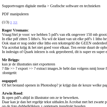
Supportvragen digitale media > Grafische software en technieken
PDF manipuleren
(1/3)
>
>>
Roger Vromans
:
Vraag:Stel je voor: we hebben 5 pdf's van elk ongeveer 150 mb groot
In elke pdf zitten 5 litho's. Nu wil de klant van uit elke pdf's 1 litho
Ook staat er nog onder elke litho een tekstregeld die GEEN onderdee
Via acrobat krijg ik het niet goed voor elkaar. Ten eerste duurt de o
In indesign of Quark inlezen is ook geprobeerd, dit is super en super 
Mr Briggs
:
kun je de illustraties niet exporteren
? file >> ? export >> ? extract images.Je hebt dan volgens nmij losse 
:dontgetit:
oogappel
:
Of het bestand openen in Photoshop? je krijgt dan de keuze welke pag
Arwin Rood
:
Ik open pdf's altijd in illustrator om ze te bewerken.
Daar kan je dan het regeltje tekst uithalen.In Acrobat met het zwarte pij
op de foto dubbelklikken + optietoets ingedrukt houden.