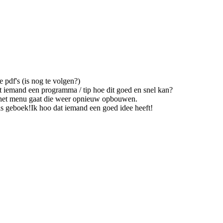
e pdf's (is nog te volgen?)
t iemand een programma / tip hoe dit goed en snel kan?
 in het menu gaat die weer opnieuw opbouwen.
t is geboek!Ik hoo dat iemand een goed idee heeft!