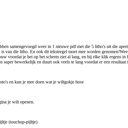
.
 hebben samengevoegd weer in 1 nieuwe pdf met die 5 litho's uit die apert
l is van die litho. En ook dit tekstregel moet mee worden genomen!Wee
pbouw voordat je het op het scherm ziet al lang, en bij elke klik ergens
en super bewerkelijk en duurt ook veels te lang voordat er een resultaa
foto's en kun je mee doen wat je wiltgokje hoor
ina je wilt openen.
ltje (touchup-pijltje)