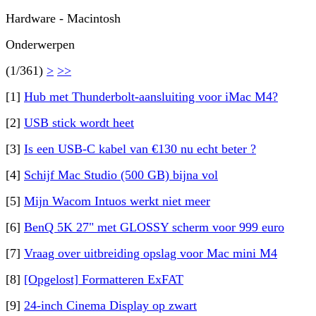
Hardware - Macintosh
Onderwerpen
(1/361)
>
>>
[1]
Hub met Thunderbolt-aansluiting voor iMac M4?
[2]
USB stick wordt heet
[3]
Is een USB-C kabel van €130 nu echt beter ?
[4]
Schijf Mac Studio (500 GB) bijna vol
[5]
Mijn Wacom Intuos werkt niet meer
[6]
BenQ 5K 27" met GLOSSY scherm voor 999 euro
[7]
Vraag over uitbreiding opslag voor Mac mini M4
[8]
[Opgelost] Formatteren ExFAT
[9]
24-inch Cinema Display op zwart