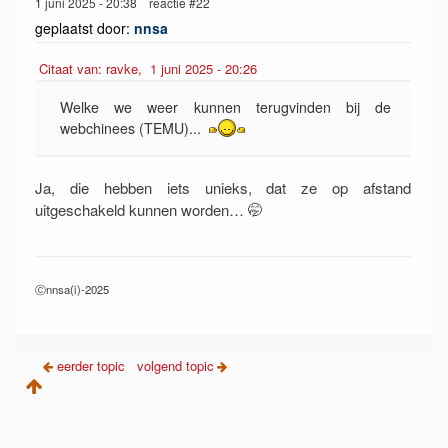
1 juni 2025 - 20:38 reactie #22
geplaatst door:
nnsa
Citaat van: ravke, 1 juni 2025 - 20:26
Welke we weer kunnen terugvinden bij de
webchinees (TEMU)...
Ja, die hebben iets unieks, dat ze op afstand
uitgeschakeld kunnen worden… 🤭
Ⓒnnsa(i)-2025
eerder topic
volgend topic