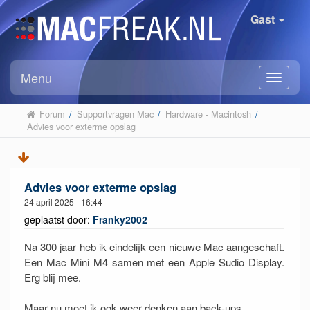
Gast
Menu
Forum
/
Supportvragen Mac
/
Hardware - Macintosh
/
Advies voor exterme opslag
Advies voor exterme opslag
24 april 2025 - 16:44
geplaatst door:
Franky2002
Na 300 jaar heb ik eindelijk een nieuwe Mac aangeschaft.
Een Mac Mini M4 samen met een Apple Sudio Display.
Erg blij mee.
Maar nu moet ik ook weer denken aan back-ups.