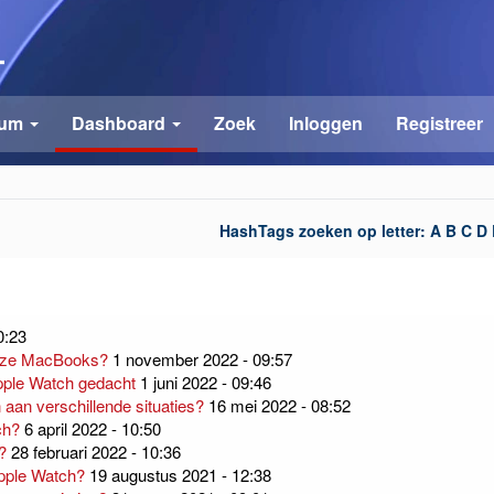
rum
Dashboard
Zoek
Inloggen
Registreer
HashTags zoeken op letter:
A
B
C
D
0:23
onze MacBooks?
1 november 2022 - 09:57
pple Watch gedacht
1 juni 2022 - 09:46
an verschillende situaties?
16 mei 2022 - 08:52
ch?
6 april 2022 - 10:50
?
28 februari 2022 - 10:36
Apple Watch?
19 augustus 2021 - 12:38