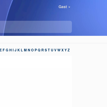
Gast
E
F
G
H
I
J
K
L
M
N
O
P
Q
R
S
T
U
V
W
X
Y
Z