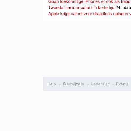
Gaan toekomstige iPhones er ook als kaas
Tweede titanium-patent in korte tijd
24 febru
Apple krijgt patent voor draadloos oplade
Help
-
Bladwijzers
-
Ledenlijst
-
Events