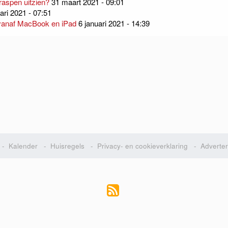
raspen uitzien?
31 maart 2021 - 09:01
ari 2021 - 07:51
n vanaf MacBook en iPad
6 januari 2021 - 14:39
-
Kalender
-
Huisregels
-
Privacy- en cookieverklaring
-
Adverte