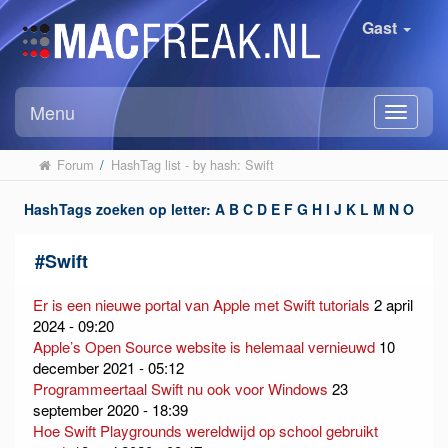
Gast
Menu
Forum
/
HashTag list - by hash: Swift
HashTags zoeken op letter:
A
B
C
D
E
F
G
H
I
J
K
L
M
N
O
P
Q
R
S
T
U
V
W
X
Y
Z
#
Swift
Er is een nieuwe portal van Apple met Swift tutorials
2 april
2024 - 09:20
Apple’s Open Source website is helemaal vernieuwd
10
december 2021 - 05:12
Programmeertaal Swift nu ook voor Windows
23
september 2020 - 18:39
Hoe Swift Playgrounds wereldwijd op school gebruikt