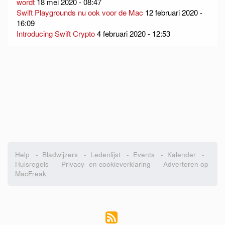
wordt
18 mei 2020 - 08:47
Swift Playgrounds nu ook voor de Mac
12 februari 2020 -
16:09
Introducing Swift Crypto
4 februari 2020 - 12:53
Help
-
Bladwijzers
-
Ledenlijst
-
Events
-
Kalender
-
Huisregels
-
Privacy- en cookieverklaring
-
Adverteren op
MacFreak