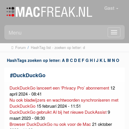
Gast
Menu
Forum
/
HashTag list - zoeken op letter: d
HashTags zoeken op letter:
A
B
C
D
E
F
G
H
I
J
K
L
M
N
O
P
Q
R
S
T
U
V
W
X
Y
Z
#
DuckDuckGo
DuckDuckGo lanceert een ‘Privacy Pro’ abonnement
12
april 2024 - 08:41
Nu ook bladwijzers en wachtwoorden synchroniseren met
DuckDuckGo
15 februari 2024 - 11:51
DuckDuckGo gebruikt AI bij het nieuwe DuckAssist
9
maart 2023 - 08:30
Browser DuckDuckGo nu ook voor de Mac
21 oktober