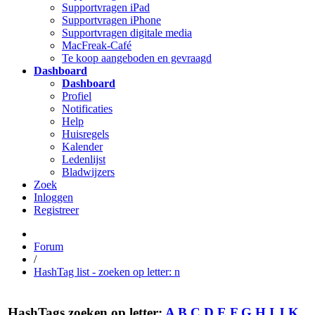
Supportvragen iPad
Supportvragen iPhone
Supportvragen digitale media
MacFreak-Café
Te koop aangeboden en gevraagd
Dashboard
Dashboard
Profiel
Notificaties
Help
Huisregels
Kalender
Ledenlijst
Bladwijzers
Zoek
Inloggen
Registreer
Forum
/
HashTag list - zoeken op letter: n
HashTags zoeken op letter:
A
B
C
D
E
F
G
H
I
J
K