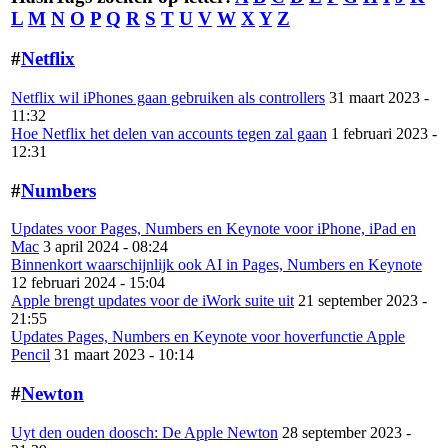
L
M
N
O
P
Q
R
S
T
U
V
W
X
Y
Z
#
Netflix
Netflix wil iPhones gaan gebruiken als controllers
31 maart 2023 -
11:32
Hoe Netflix het delen van accounts tegen zal gaan
1 februari 2023 -
12:31
#
Numbers
Updates voor Pages, Numbers en Keynote voor iPhone, iPad en
Mac
3 april 2024 - 08:24
Binnenkort waarschijnlijk ook AI in Pages, Numbers en Keynote
12 februari 2024 - 15:04
Apple brengt updates voor de iWork suite uit
21 september 2023 -
21:55
Updates Pages, Numbers en Keynote voor hoverfunctie Apple
Pencil
31 maart 2023 - 10:14
#
Newton
Uyt den ouden doosch: De Apple Newton
28 september 2023 -