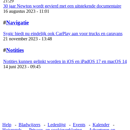
21:29
30 jaar Newton wordt gevierd met een uitstekende documentaire
16 augustus 2023 - 11:01
#
Navigatie
Sygic biedt nu eindelijk ook CarPlay aan voor trucks en caravans
21 november 2023 - 13:48
#
Notities
Notities kunnen gelinkt worden in iOS en iPadOS 17 en macOS 14
14 juni 2023 - 09:45
Help
-
Bladwijzers
-
Ledenlijst
-
Events
-
Kalender
-
Huisregels
-
Privacy- en cookieverklaring
-
Adverteren op