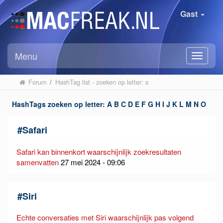
Gast
Menu
Forum
/
HashTag list - zoeken op letter: s
HashTags zoeken op letter:
A
B
C
D
E
F
G
H
I
J
K
L
M
N
O
P
Q
R
S
T
U
V
W
X
Y
Z
#
Safari
Safari kan binnenkort waarschijnlijk zoekresultaten
samenvatten
27 mei 2024 - 09:06
#
Siri
Echte conversaties met Siri waarschijnlijk pas volgend