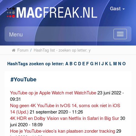
Gast
Menu
Forum
/
HashTag list - zoeken op letter: y
HashTags zoeken op letter:
A
B
C
D
E
F
G
H
I
J
K
L
M
N
O
P
Q
R
S
T
U
V
W
X
Y
Z
#
YouTube
YouTube op je Apple Watch met WatchTube
23 juni 2022 -
09:31
Nog geen 4K YouTube in tvOS 14, soms ook niet in iOS
14 (Upd.)
21 september 2020 - 11:26
4K HDR en Dolby Vision van Netflix in Safari in Big Sur
30
juni 2020 - 18:09
Hoe je YouTube-video’s kan plaatsen zonder tracking
29