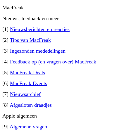
MacFreak
Nieuws, feedback en meer
[1]
Nieuwsberichten en reacties
[2]
Tips van MacFreak
[3]
Ingezonden mededelingen
[4]
Feedback op (en vragen over) MacFreak
[5]
MacFreak-Deals
[6]
MacFreak Events
[7]
Nieuwsarchief
[8]
Afgesloten draadjes
Apple algemeen
[9]
Algemene vragen