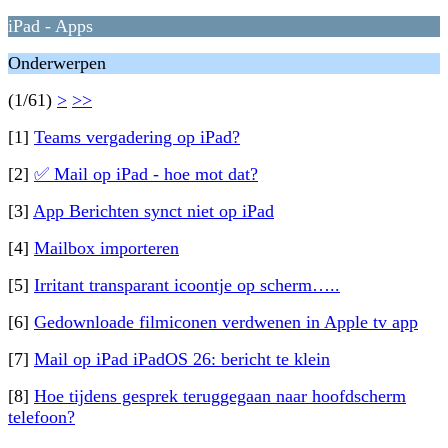
iPad - Apps
Onderwerpen
(1/61)
>
>>
[1]
Teams vergadering op iPad?
[2]
✅ Mail op iPad - hoe mot dat?
[3]
App Berichten synct niet op iPad
[4]
Mailbox importeren
[5]
Irritant transparant icoontje op scherm…..
[6]
Gedownloade filmiconen verdwenen in Apple tv app
[7]
Mail op iPad iPadOS 26: bericht te klein
[8]
Hoe tijdens gesprek teruggegaan naar hoofdscherm
telefoon?