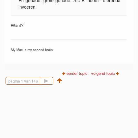
En genade, grote genade: A.U.B. nóóóit referenda
invoeren!
Want?
My Mac is my second brain.
eerder topic
volgend topic
Volgende pagina