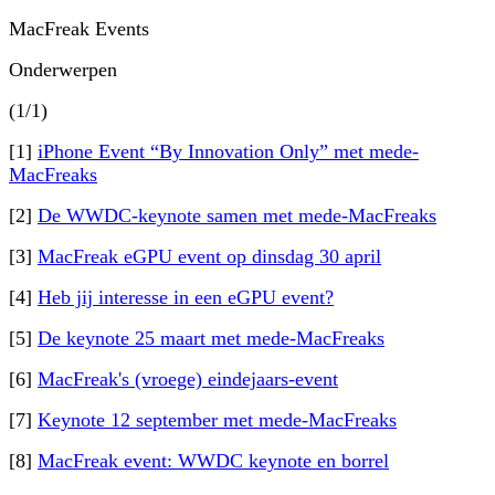
MacFreak Events
Onderwerpen
(1/1)
[1]
iPhone Event “By Innovation Only” met mede-
MacFreaks
[2]
De WWDC-keynote samen met mede-MacFreaks
[3]
MacFreak eGPU event op dinsdag 30 april
[4]
Heb jij interesse in een eGPU event?
[5]
De keynote 25 maart met mede-MacFreaks
[6]
MacFreak's (vroege) eindejaars-event
[7]
Keynote 12 september met mede-MacFreaks
[8]
MacFreak event: WWDC keynote en borrel