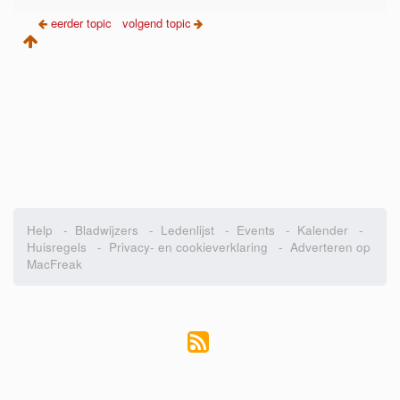
eerder topic
volgend topic
Help
-
Bladwijzers
-
Ledenlijst
-
Events
-
Kalender
-
Huisregels
-
Privacy- en cookieverklaring
-
Adverteren op
MacFreak