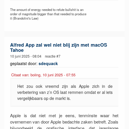
The amount of energy needed to refute bullshit is an
order of magnitude bigger than that needed to produce
it (Brandolini's Law)
Alfred App zal wel niet blij zijn met macOS
Tahoe
10 juni 2025 - 08:04 reactie #7
geplaatst door:
sdequack
Citaat van: boiing, 10 juni 2025 - 07:55
Het zou ook vreemd zijn als Apple zich in de
verbetering van z’n OS laat remmen omdat er al iets
vergelijkbaars op de markt is.
Apple is dat niet met je eens, tenminste waar het
overnemen van door Apple bedachte zaken betreft. Zoals
bijvoorbeeld de grafische interface dat jarenlange