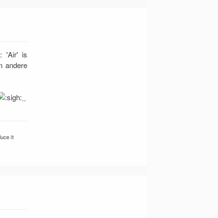
'Air' is
en andere
..
uce it