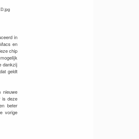
uceerd in
 Macs en
deze chip
mogelijk
e dankzij
dat geldt
n nieuwe
r is deze
en beter
e vorige