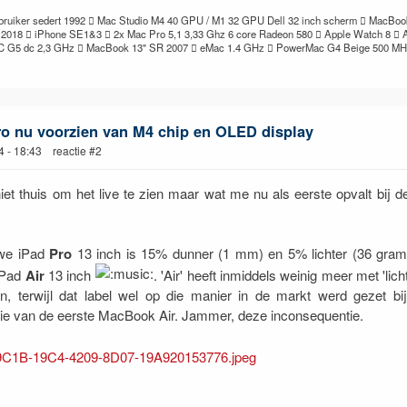
bruiker sedert 1992  Mac Studio M4 40 GPU / M1 32 GPU Dell 32 inch scherm  MacBoo
 2018  iPhone SE1&3  2x Mac Pro 5,1 3,33 Ghz 6 core Radeon 580  Apple Watch 8  
C G5 dc 2,3 GHz  MacBook 13" SR 2007  eMac 1.4 GHz  PowerMac G4 Beige 500 M
ro nu voorzien van M4 chip en OLED display
4 - 18:43 reactie #2
iet thuis om het live te zien maar wat me nu als eerste opvalt bij d
we iPad
Pro
13 inch is 15% dunner (1 mm) en 5% lichter (36 gram
iPad
Air
13 inch
. 'Air' heeft inmiddels weinig meer met 'licht
, terwijl dat label wel op die manier in de markt werd gezet bij
tie van de eerste MacBook Air. Jammer, deze inconsequentie.