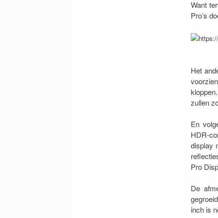
Want ter
Pro’s do
Het ande
voorzien
kloppen.
zullen z
En volge
HDR-cont
display 
reflecti
Pro Dis
De afmet
gegroeid
inch is 