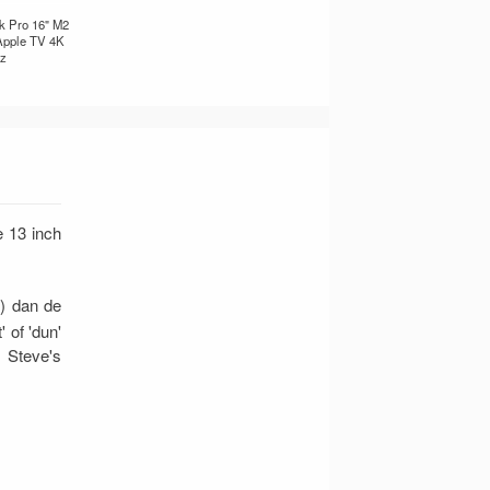
k Pro 16" M2
Apple TV 4K
Hz
e 13 inch
) dan de
' of 'dun'
 Steve's