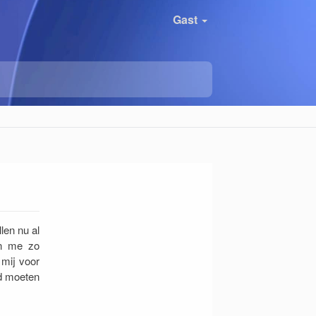
Gast
len nu al
en me zo
 mij voor
ad moeten