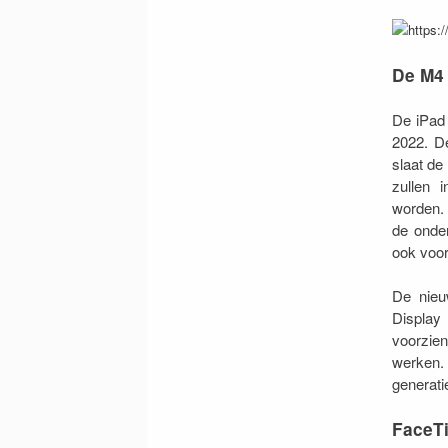
De M4
De iPad 
2022. D
slaat de
zullen 
worden. 
de onder
ook voor
De nieu
Display 
voorzie
werken.
generati
FaceTi