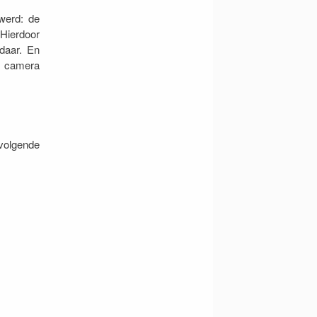
werd: de
Hierdoor
daar. En
 camera
volgende