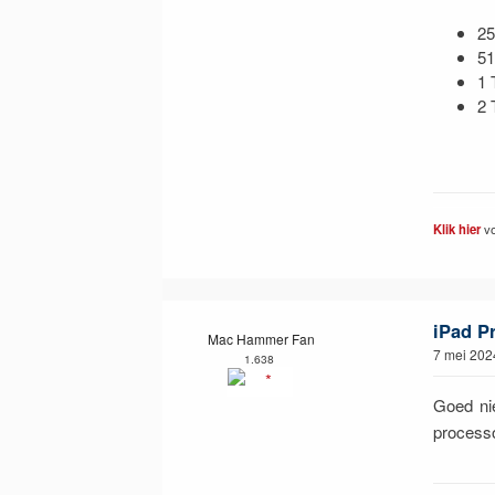
25
51
1 
2 
Klik hier
vo
iPad P
Mac Hammer Fan
7 mei 202
1.638
Goed ni
processo