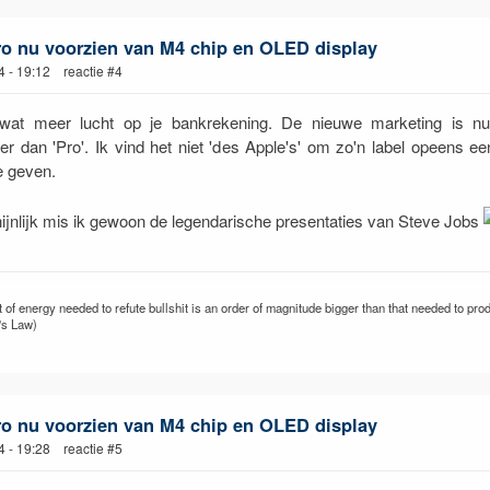
ro nu voorzien van M4 chip en OLED display
4 - 19:12 reactie #4
wat meer lucht op je bankrekening. De nieuwe marketing is nu: 
r dan 'Pro'. Ik vind het niet 'des Apple's' om zo'n label opeens e
e geven.
jnlijk mis ik gewoon de legendarische presentaties van Steve Jobs
of energy needed to refute bullshit is an order of magnitude bigger than that needed to prod
's Law)
ro nu voorzien van M4 chip en OLED display
4 - 19:28 reactie #5