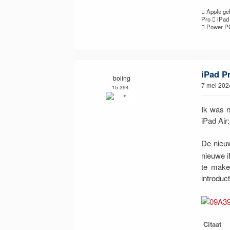
 Apple ge
Pro  iPad
 Power P
iPad P
boiing
7 mei 202
15.394
Ik was n
iPad Air:
De nieu
nieuwe 
te maken
introduc
Citaat