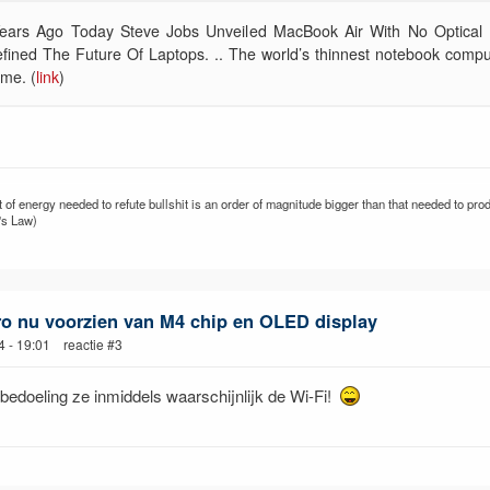
ears Ago Today Steve Jobs Unveiled MacBook Air With No Optical 
fined The Future Of Laptops. .. The world’s thinnest notebook compu
ime. (
link
)
of energy needed to refute bullshit is an order of magnitude bigger than that needed to prod
's Law)
ro nu voorzien van M4 chip en OLED display
4 - 19:01 reactie #3
’ bedoeling ze inmiddels waarschijnlijk de Wi-Fi!