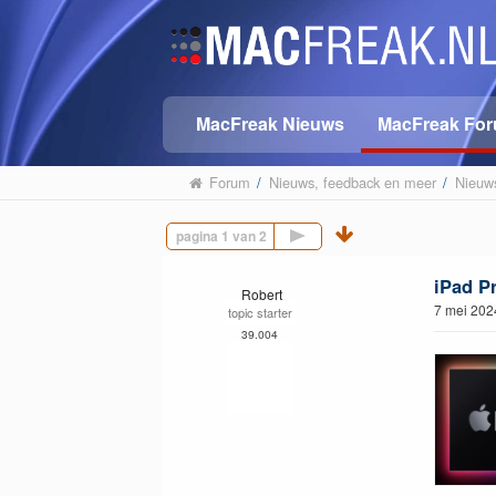
MacFreak Nieuws
MacFreak Fo
Forum
/
Nieuws, feedback en meer
/
Nieuws
Volgende pagina
iPad P
Robert
7 mei 202
topic starter
39.004