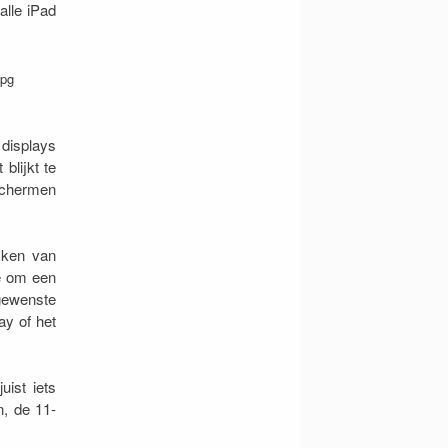
alle iPad
displays
blijkt te
schermen
jken van
e om een
gewenste
ay of het
uist iets
n, de 11-