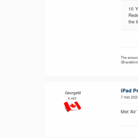
10 Y
Rede
the t
The amount 
(Brandolini
iPad P
GeorgeM
7 mei 202
6.465
Met ‘Air