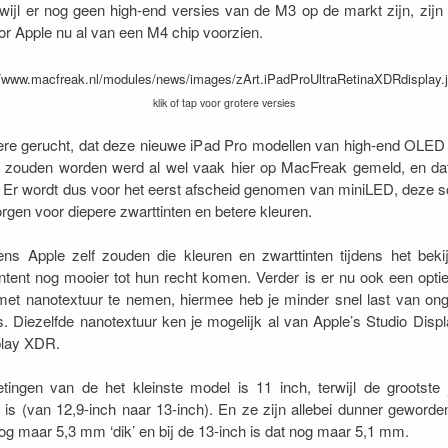
wijl er nog geen high-end versies van de M3 op de markt zijn, zijn 
or Apple nu al van een M4 chip voorzien.
klik of tap voor grotere versies
re gerucht, dat deze nieuwe iPad Pro modellen van high-end OLED 
 zouden worden werd al wel vaak hier op MacFreak gemeld, en dat 
 Er wordt dus voor het eerst afscheid genomen van miniLED, deze 
orgen voor diepere zwarttinten en betere kleuren.
ns Apple zelf zouden die kleuren en zwarttinten tijdens het beki
ent nog mooier tot hun recht komen. Verder is er nu ook een opti
met nanotextuur te nemen, hiermee heb je minder snel last van on
es. Diezelfde nanotextuur ken je mogelijk al van Apple’s Studio Displ
play XDR.
ingen van de het kleinste model is 11 inch, terwijl de grootste j
 is (van 12,9-inch naar 13-inch). En ze zijn allebei dunner geworde
nog maar 5,3 mm ‘dik’ en bij de 13-inch is dat nog maar 5,1 mm.