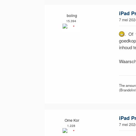
iPad P
boiing
7 mei 202
15.394
. Of 
goedkope
inhoud t
Waarschi
The amount 
(Brandolini
iPad P
Ome Kor
7 mei 202
1.228