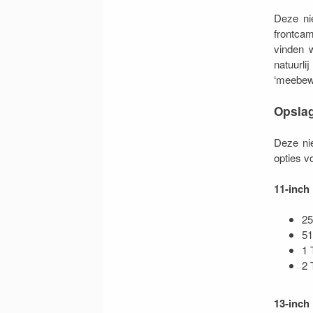
Deze ni
frontca
vinden 
natuurl
‘meebewe
Opslag
Deze ni
opties v
11-inch
25
51
1 
2 
13-inch