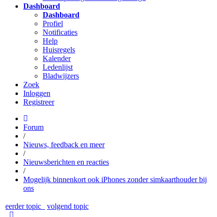
Dashboard
Dashboard
Profiel
Notificaties
Help
Huisregels
Kalender
Ledenlijst
Bladwijzers
Zoek
Inloggen
Registreer
Forum
/
Nieuws, feedback en meer
/
Nieuwsberichten en reacties
/
Mogelijk binnenkort ook iPhones zonder simkaarthouder bij
ons
eerder topic
volgend topic