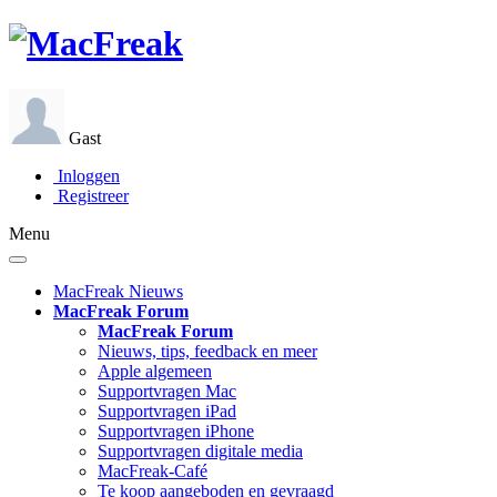
Gast
Inloggen
Registreer
Menu
MacFreak Nieuws
MacFreak Forum
MacFreak Forum
Nieuws, tips, feedback en meer
Apple algemeen
Supportvragen Mac
Supportvragen iPad
Supportvragen iPhone
Supportvragen digitale media
MacFreak-Café
Te koop aangeboden en gevraagd