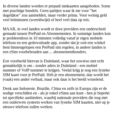
In diverse landen worden er prepaid simkaarten aangeboden. Soms
met prachtige bundels. Geen partijen waar ik me voor "het
dagelijkse" zou aanmelden, maar verder prima. Voor weinig geld
veel belminuten (wereldwijd) of heel veel data op reis.
MAAR, in veel landen wordt er door providers een onderscheid
gemaakt tussen PrePaid en Abonnementen. In sommige landen kun
je probleemloos in 10 minuten volledig vanaf je eigen mobiele
telefoon en een gedownloade app, zonder dat je ooit een winkel
bent binnengelopen een PrePaid sim regelen, in andere landen is
een eSim voorbehouden aan ... abonnementhouders.
Een voorbeeld hiervan is Duitsland, waar het zowieso niet echt
gemakkelijk is om - zonder adres in Duitsland - een mobiel
nummer of VoIP nummer te krijgen. Veelal krijg je nog een fysieke
SIM kaart voor je PrePaid. Heb je een abonnement, dan wordt het
(vaak) een ander verhaal, maar ook daar is het beeld wisselend.
Denk aan Indonesie, Brazilie, China en zelfs in Europa zijn er de
nodige verschillen en - als je enkel eSims aan kunt - ben je beperkt
tot specifieke aanbieders, waarbij nationale providers die nog met
een ouderwets systeem werken van fysieke SIM kaarten, niet op je
nieuwe telefoon zullen werken.