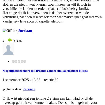
Ik doe al tijden met een iPhone 15 uit de VS, zonder fysieke SIM
slot, en zie niet in wat ik eraan zou missen, terwijl ik toch in
verschillende landen meerdere (data-) abbo’s heb gebruikt.
Het enige dat ik kan verzinnen is dat het overzetten van de
verbinding naar een reserve telefoon wat makkelijker gaat met zo’n
kaartje, igv lege accu of kapotte telefoon.
Jurriaan
3.304
Mogelijk binnenkort ook iPhones zonder simkaarthouder bij ons
1 september 2025 - 13:33 reactie #2
geplaatst door:
Jurriaan
O, ik wist niet dat een iphone 2 e-sims aan kan. Had ik bij de
overstap gebruik van kunnen maken. De esim is in gebruik voor