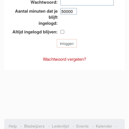
Wachtwoord:
Aantal minuten dat je
blijft
ingelogd:
Altijd ingelogd blijven:
Wachtwoord vergeten?
Help
-
Bladwijzers
-
Ledenlijst
-
Events
-
Kalender
-