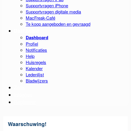
Supportvragen iPhone
Supportvragen digitale media
MacFreak-Café
Te koop aangeboden en gevraagd
Dashboard
Dashboard
Profiel
Notificaties
Help
Huisregels
Kalender
Ledenlijst
Bladwijzers
Zoek
Inloggen
Registreer
Waarschuwing!