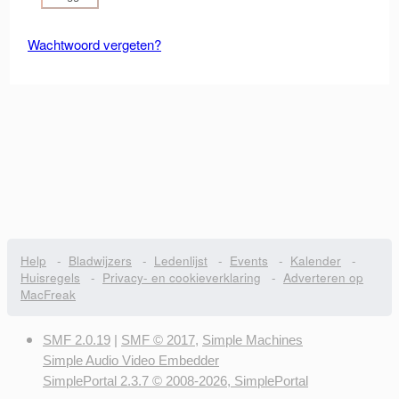
Wachtwoord vergeten?
Help
-
Bladwijzers
-
Ledenlijst
-
Events
-
Kalender
-
Huisregels
-
Privacy- en cookieverklaring
-
Adverteren op
MacFreak
SMF 2.0.19
|
SMF © 2017
,
Simple Machines
Simple Audio Video Embedder
SimplePortal 2.3.7 © 2008-2026, SimplePortal