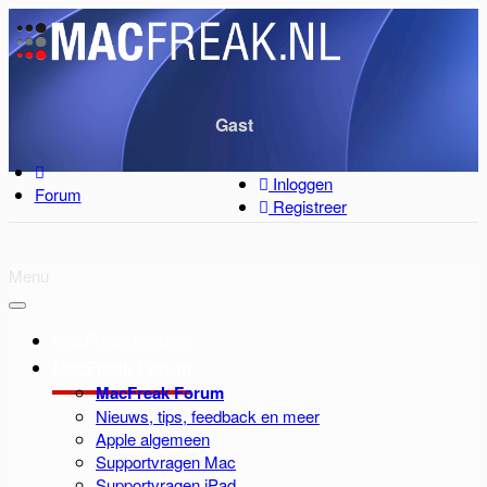
Gast
Inloggen
Forum
Registreer
Menu
MacFreak Nieuws
MacFreak Forum
MacFreak Forum
Nieuws, tips, feedback en meer
Apple algemeen
Supportvragen Mac
Supportvragen iPad