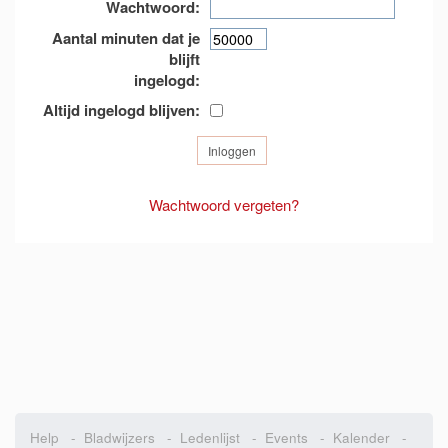
Wachtwoord:
Aantal minuten dat je
blijft
ingelogd:
Altijd ingelogd blijven:
Wachtwoord vergeten?
Help
-
Bladwijzers
-
Ledenlijst
-
Events
-
Kalender
-