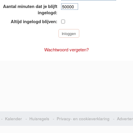
Aantal minuten dat je blijft
ingelogd:
Altijd ingelogd blijven:
Wachtwoord vergeten?
-
Kalender
-
Huisregels
-
Privacy- en cookieverklaring
-
Adverte