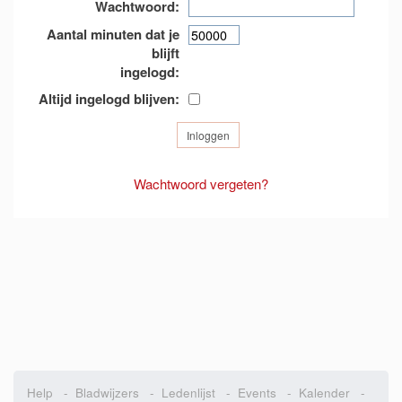
Wachtwoord:
Aantal minuten dat je
blijft
ingelogd:
Altijd ingelogd blijven:
Wachtwoord vergeten?
Help
-
Bladwijzers
-
Ledenlijst
-
Events
-
Kalender
-