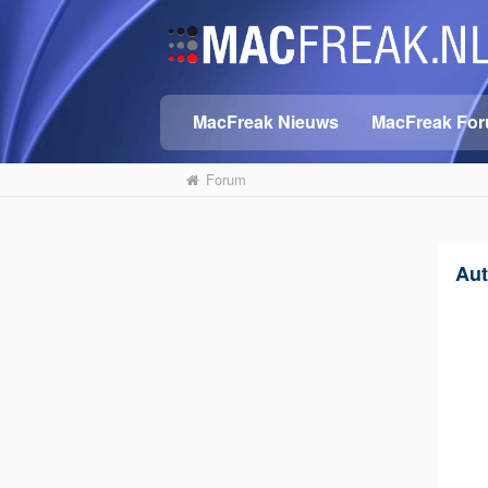
MacFreak Nieuws
MacFreak Fo
Forum
Aut