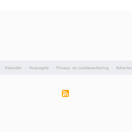
-
Kalender
-
Huisregels
-
Privacy- en cookieverklaring
-
Adverte