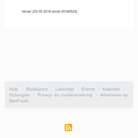
Versie: [23-05-2018 versie 20180523]
Help
-
Bladwijzers
-
Ledenlijst
-
Events
-
Kalender
-
Huisregels
-
Privacy- en cookieverklaring
-
Adverteren op
MacFreak