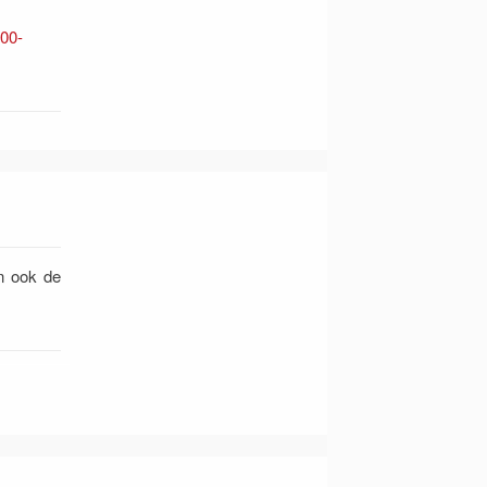
500-
n ook de