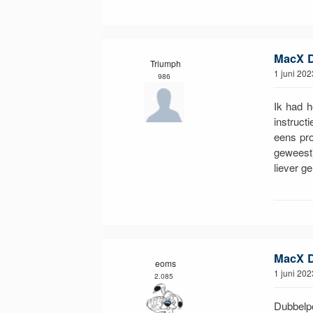
MacX DV
Triumph
1 juni 202
986
Ik had h
instruct
eens pro
geweest
liever g
MacX DV
eoms
1 juni 202
2.085
Dubbelp