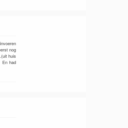
 invoeren
eerst nog
(uit huis
) En had