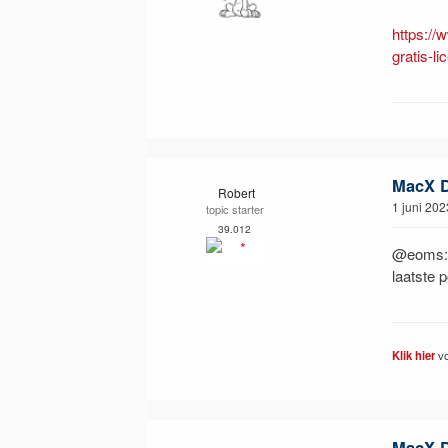
https://
gratis-li
MacX DV
Robert
1 juni 202
topic starter
39.012
@eoms: 
laatste 
Klik hier
vo
MacX DV