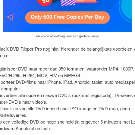
klik op de afbeelding voor een grotere versie
acX DVD Ripper Pro nog niet, hieronder de belangrijkste voordelen
n rij:
gitaliseer DVD naar meer dan 350 formaten, waaronder MP4, 1080P,
VC/H.265, H.264, MOV, FLV en MPEG4.
porteer DVD-films naar iPhone, iPad, Android, tablet, auto mediaspel
 computer.
nverteer alle oude en nieuwe DVD's (ook met regiocode), TV-series 
nder-DVD's naar video's.
1 back-up van alle DVD inhoud naar ISO image en DVD map, geen
aliteitsverlies.
p een volledige DVD op hoge snelheid (in ongeveer 5 minuten) met L
rdware Acceleration tech.