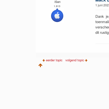
iSan
1 juni 202
1.913
Dank je
toenmali
verschen
dit rust
eerder topic
volgend topic