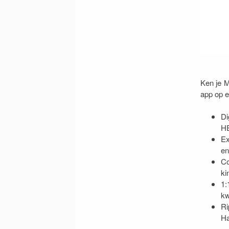
Ken je M
app op ee
Di
HE
Ex
en
Co
ki
1:
kw
Ri
Ha