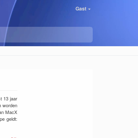
Gast
t 13 jaar
om worden
 van MacX
pe geldt: