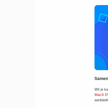
Samen
Wil je k
MacX DV
aanbiedi