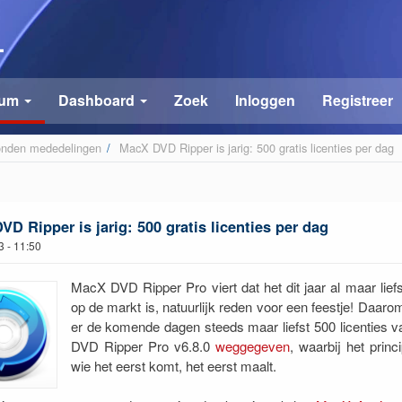
rum
Dashboard
Zoek
Inloggen
Registreer
onden mededelingen
/
 MacX DVD Ripper is jarig: 500 gratis licenties per dag
D Ripper is jarig: 500 gratis licenties per dag
23 - 11:50
MacX DVD Ripper Pro viert dat het dit jaar al maar liefs
op de markt is, natuurlijk reden voor een feestje! Daar
er de komende dagen steeds maar liefst 500 licenties
DVD Ripper Pro v6.8.0
weggegeven
, waarbij het princi
wie het eerst komt, het eerst maalt.