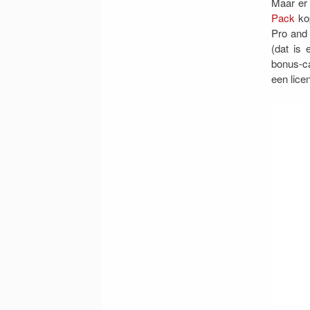
Maar er 
Pack
kop
Pro and 
(dat is 
bonus-c
een lice