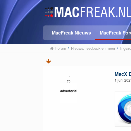
MacFreak Nieuws
MacFreak Fo
Forum
/
Nieuws, feedback en meer
/
Ingez
MacX DV
▫︎
1 juni 20
70