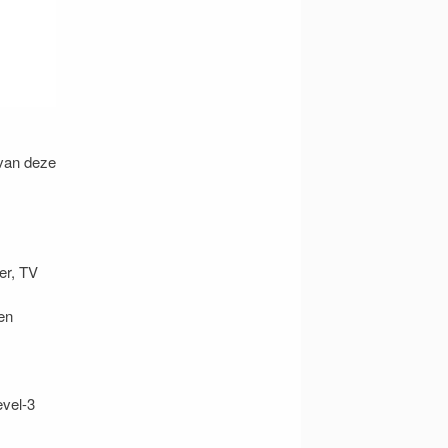
 van deze
er, TV
en
evel-3