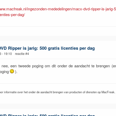
www.macfreak.nl/ingezonden-mededelingen/macx-dvd-ripper-is-jarig-
centies-per-dag/
D Ripper is jarig: 500 gratis licenties per dag
3 - 19:10 reactie #4
nee, een tweede poging om dit onder de aandacht te brengen (e
poging
).
or informatie over het onder de aandacht brengen van producten of diensten op MacFreak.
D Ripper is jarig: 500 gratis licenties per dag