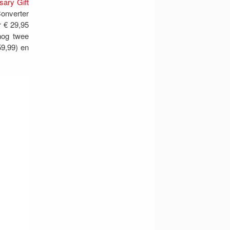
ary Gift
onverter
 € 29,95
 nog twee
9,99) en