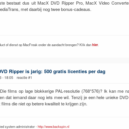
tste bestaat dus uit MacX DVD Ripper Pro, MacX Video Converte
diaTrans, met daarbij nog twee bonus-cadeaus.
duct of dienst op MacFreak onder de aandacht brengen? Klik dan
hier
.
D Ripper is jarig: 500 gratis licenties per dag
3 - 18:05 reactie #1
ie films op lage blokkerige PAL-resolutie (768*576)? Ik kan me n
len dat iemand daar nog iets mee wil. Tenzij je een hele unieke DVD-
films die niet op betere kwaliteit te krijgen zijn.
fied system administrator -
http://www.backspin.nl