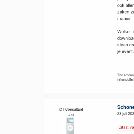
ook alle
zaken za
manier.
Welke a
download
staan er
je event
The amount 
(Brandolini
Schone 
ICT Consultant
23 juli 20
1.378
Citaat va