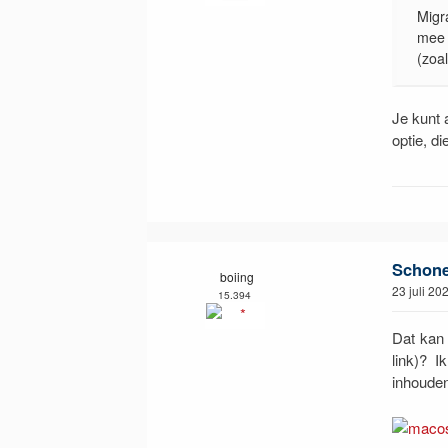
Migr
mee 
(zoa
Je kunt 
optie, di
Schone 
boiing
23 juli 20
15.394
Dat kan 
link)? 
inhouden