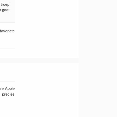
 troep
n gaat
favoriete
ere Apple
 precies