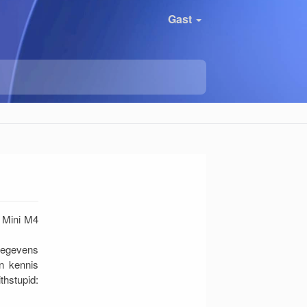
Gast
c Mini M4
gegevens
en kennis