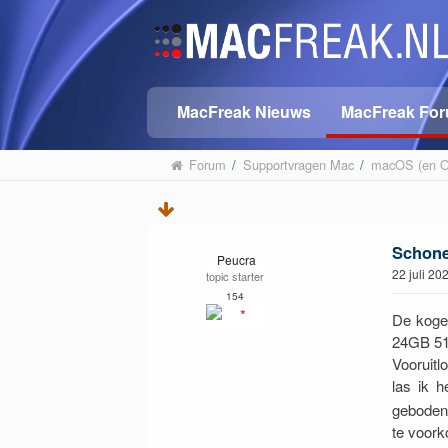
MacFreak Nieuws
MacFreak Fo
Forum
/
Supportvragen Mac
/
macOS (en OS
Schone 
Peucra
22 juli 2
topic starter
154
De kogel
24GB 51
Vooruit
las ik h
geboden 
te voor