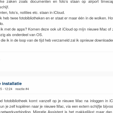
ijke zaken zoals documenten en foto’s staan op airport timeca
chijf.
en, foto’s, notities etc. staan in iCloud.
 heb twee fotobibliotheken en er staat er maar één in de wolken. H
do.
ik met de apps? Komen deze ook uit iCloud op mijn nieuwe Mac of 
zig als onderdeel van OS.
die ik in de loop van de tijd heb verzameld zal ik opnieuw downloade
r
installatie
25 - 12:24 reactie #4
d fotobibliotheek komt vanzelf op je nieuwe Mac na inloggen in i
un je zelf kopiëren naar je nieuwe Mac, via een extern schijfje bijvoo
 netwerkverbinding. Migratie Assistent is het makkelijkst maar da