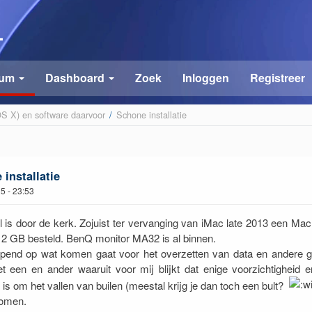
rum
Dashboard
Zoek
Inloggen
Registreer
 X) en software daarvoor
/
Schone installatie
installatie
025 - 23:53
 is door de kerk. Zojuist ter vervanging van iMac late 2013 een Ma
2 GB besteld. BenQ monitor MA32 is al binnen.
lopend op wat komen gaat voor het overzetten van data en andere 
et een en ander waaruit voor mij blijkt dat enige voorzichtigheid 
is om het vallen van builen (meestal krijg je dan toch een bult?
komen.