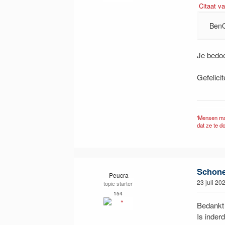
Citaat va
BenQ
Je bedoe
Gefelici
'Mensen ma
dat ze te d
Schone 
Peucra
23 juli 20
topic starter
154
Bedankt v
Is inde