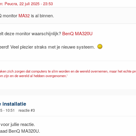
n: Peucra, 22 juli 2025 - 23:53
 monitor
MA32
is al binnen.
lt deze monitor waarschijnlijk?
BenQ MA320U
teerd! Veel plezier straks met je nieuwe systeem.
ken zich zorgen dat computers te slim worden en de wereld overnemen, maar het echte pr
om zijn en de wereld al hebben overgenomen.'
installatie
25 - 10:51 reactie #3
oor jullie reactie.
rdaad BenQ MA320U.