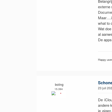
Belangr
externe s
Document
Maar….ik
what to 
Wat doe 
al aanwe
De apps 
Happy use
Schone 
boiing
23 juli 20
15.394
De iClou
andere k
je eigen