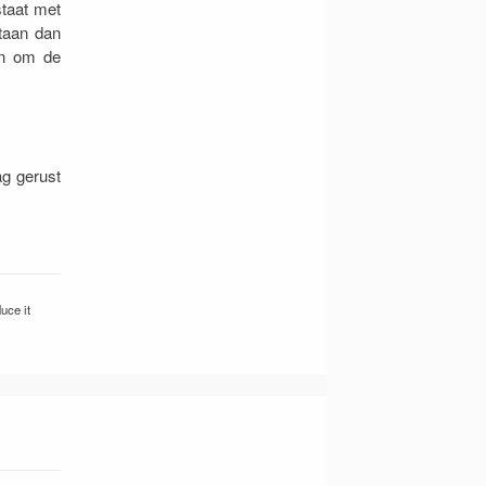
staat met
taan dan
an om de
ag gerust
uce it