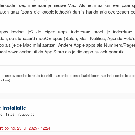
rlei oude troep mee naar je nieuwe Mac. Als het maar om een paar s
ken gaat (zoals die fotobibliotheek) dan is handmatig overzetten e
pps bedoel je? Je eigen apps inderdaad moet je inderdaad
en, de standaard macOS apps (Safari, Mail, Notities, Agenda Foto's
op als je de Mac mini aanzet. Andere Apple apps als Numbers/Page
ueel downloaden uit de App Store als je die apps nu ook gebruikt.
of energy needed to refute bullshit is an order of magnitude bigger than that needed to prod
's Law)
installatie
25 - 13:03 reactie #5
n: boiing, 23 juli 2025 - 12:24