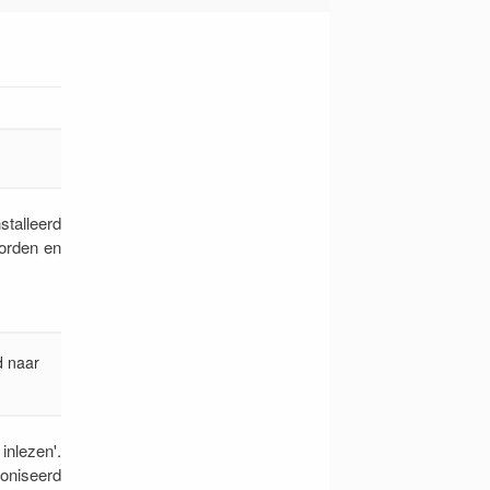
stalleerd
oorden en
d naar
inlezen'.
roniseerd