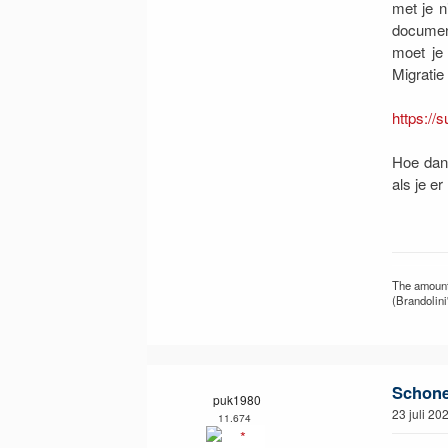
met je n
document
moet je
Migratie 
https://
Hoe dan 
als je er
The amount 
(Brandolini
Schone 
puk1980
23 juli 20
11.674