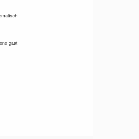
omatisch
gene gaat