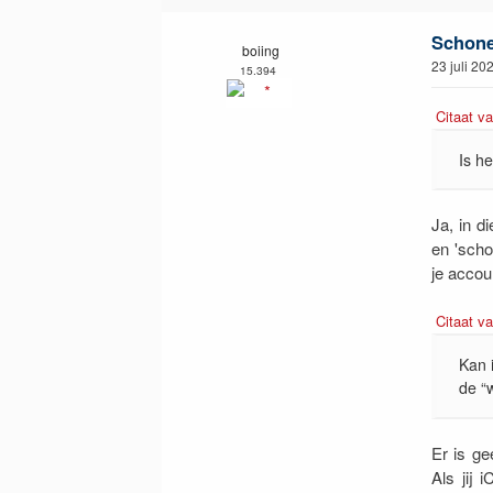
Schone 
boiing
23 juli 20
15.394
Citaat va
Is h
Ja, in di
en 'scho
je accou
Citaat va
Kan 
de “
Er is ge
Als jij 