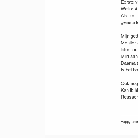
Eerste v
Welke Ap
Als er 
geinstal
Mijn ged
Monitor 
laten zi
Mini aan
Daarna z
Is het b
Ook nog 
Kan ik h
Reusach
Happy use