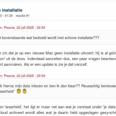
installatie
25 - 01:39 reactie #1
n: Peucra, 22 juli 2025 - 23:53
et bovenstaande wat bedoeld wordt met schone installatie???
e zin dat je op een nieuwe Mac geen installatie uitvoert: hij is al geïn
on' uit de doos. Inderdaad aanzetten dus, een paar vragen beantw
nt aanmaken. Als er een update is zie je dat vanzelf.
n: Peucra, 22 juli 2025 - 23:53
ik hierna mijn data inlezen en ben ik dan klaar?? Reusachtig benieuw
waarheid”
en 'waarheid', het ligt er maar net aan wat je verstaat onder 'je data 
iCloud activeert wordt alles wat je daarin hebt opgeslagen gesynch