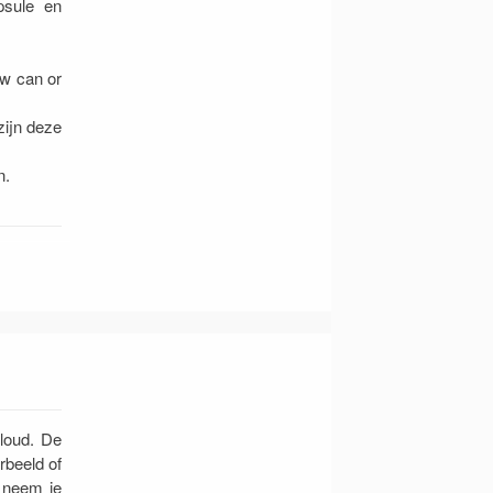
psule en
ow can or
zijn deze
n.
Cloud. De
rbeeld of
n neem je